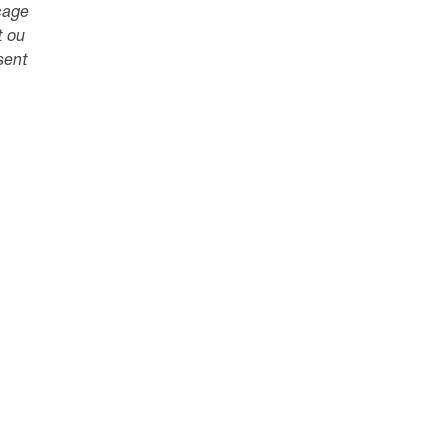
ocage
t ou
ssent