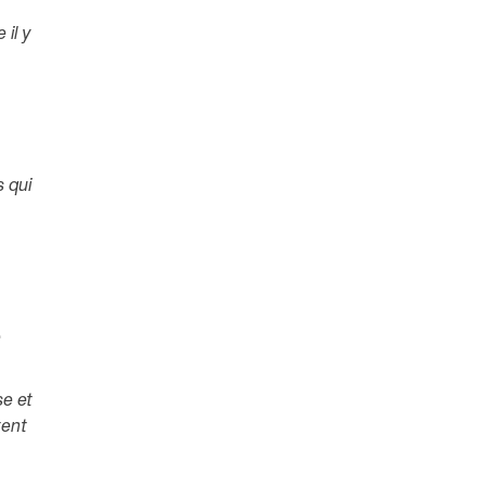
il y
 qui
e
se et
tent