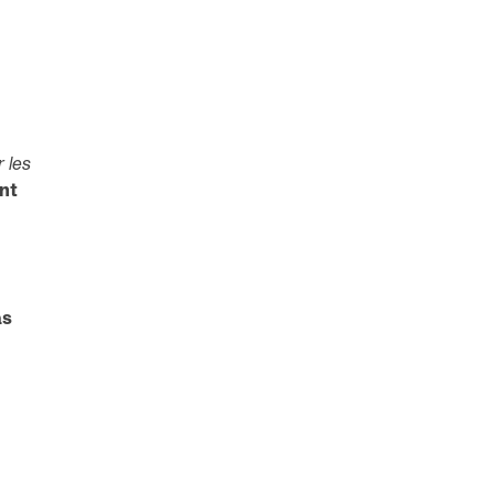
 les
nt
as