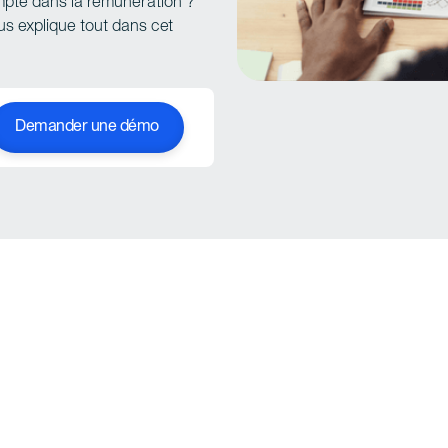
pte dans la rémunération ?
us explique tout dans cet
Demander une démo